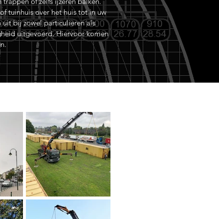
rappen of zelfs ijzeren balken.
f tuinhuis over het huis tot in uw
it bij zowel particulieren als
igheid uitgevoerd. Hiervoor komen
en.