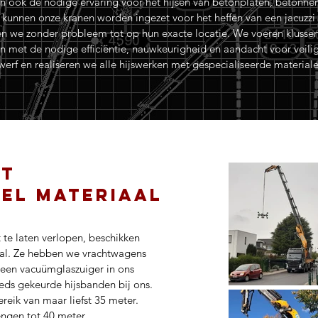
 ook de nodige ervaring voor het hijsen van betonplaten, betonnen t
o kunnen onze kranen worden ingezet voor het heffen van een jacuzzi o
fen we zonder probleem tot op hun exacte locatie. We voeren klussen u
en met de nodige efficiëntie, nauwkeurigheid en aandacht voor veil
rf en realiseren we alle hijswerken met gespecialiseerde material
et
el materiaal
t te laten verlopen, beschikken
aal. Ze hebben we vrachtwagens
 een vacuümglaszuiger in ons
eds gekeurde hijsbanden bij ons.
reik van maar liefst 35 meter.
engen tot 40 meter.