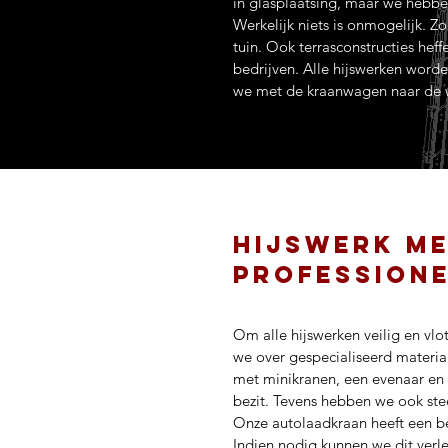
in glasplaatsing, maar we hebben
Werkelijk niets is onmogelijk. Z
tuin. Ook terrasconstructies hef
bedrijven. Alle hijswerken word
we met de kraanwagen naar de we
Hijswerk m
professione
Om alle hijswerken veilig en vlo
we over gespecialiseerd materi
met minikranen, een evenaar en
bezit. Tevens hebben we ook ste
Onze autolaadkraan heeft een be
Indien nodig kunnen we dit verl