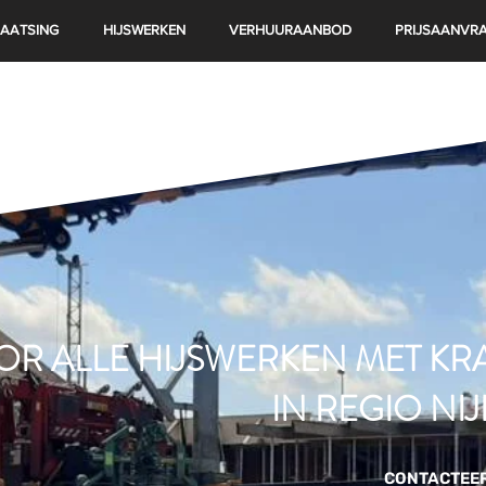
AATSING
HIJSWERKEN
VERHUURAANBOD
PRIJSAANVR
R ALLE HIJSWERKEN MET KR
IN REGIO NI
CONTACTEE